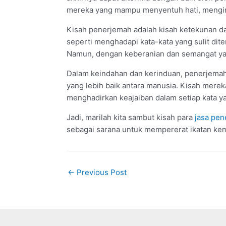
mereka yang mampu menyentuh hati, mengi
Kisah penerjemah adalah kisah ketekunan da
seperti menghadapi kata-kata yang sulit d
Namun, dengan keberanian dan semangat yan
Dalam keindahan dan kerinduan, penerje
yang lebih baik antara manusia. Kisah merek
menghadirkan keajaiban dalam setiap kata y
Jadi, marilah kita sambut kisah para
jasa pe
sebagai sarana untuk mempererat ikatan k
Post
←
Previous Post
navigation