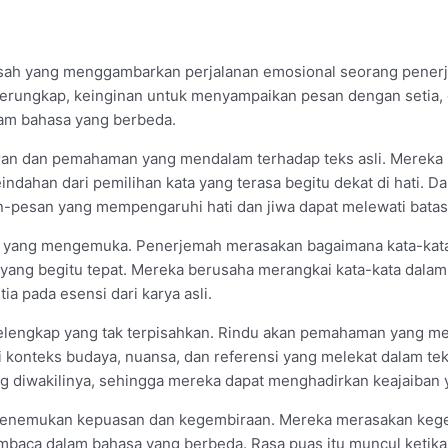
kisah yang menggambarkan perjalanan emosional seorang penerj
k terungkap, keinginan untuk menyampaikan pesan dengan setia
am bahasa yang berbeda.
an dan pemahaman yang mendalam terhadap teks asli. Mereka h
dahan dari pemilihan kata yang terasa begitu dekat di hati. 
an-pesan yang mempengaruhi hati dan jiwa dapat melewati bata
an yang mengemuka. Penerjemah merasakan bagaimana kata-kata 
 yang begitu tepat. Mereka berusaha merangkai kata-kata dalam
ia pada esensi dari karya asli.
u pelengkap yang tak terpisahkan. Rindu akan pemahaman yang 
i konteks budaya, nuansa, dan referensi yang melekat dalam 
 diwakilinya, sehingga mereka dapat menghadirkan keajaiban
menemukan kepuasan dan kegembiraan. Mereka merasakan kegem
embaca dalam bahasa yang berbeda. Rasa puas itu muncul ketik