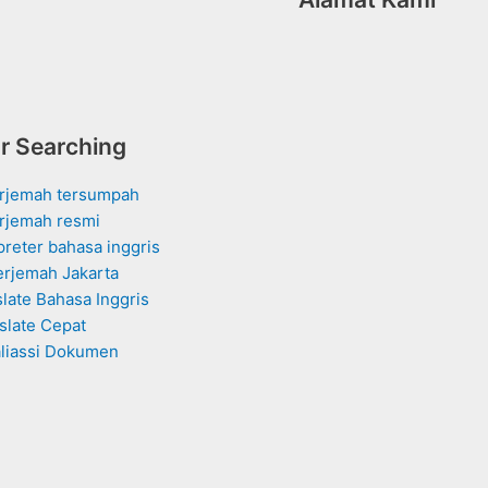
r Searching
erjemah tersumpah
rjemah resmi
rpreter bahasa inggris
erjemah Jakarta
slate Bahasa Inggris
slate Cepat
aliassi Dokumen