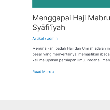
Menggapai Haji Mabru
Syāfi‘īyah
Artikel
/
admin
Menunaikan ibadah Haji dan Umrah adalah imp
besar yang menyertainya: memastikan ibadah 
kali melupakan persiapan ilmu. Padahal, mem
Menggapai
Read More »
Haji
Mabrur
dengan
Buku
Panduan
Manasik