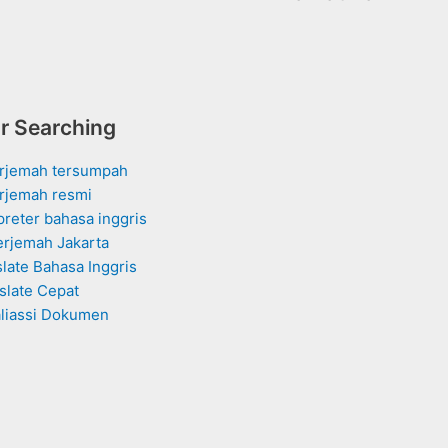
r Searching
erjemah tersumpah
rjemah resmi
rpreter bahasa inggris
erjemah Jakarta
slate Bahasa Inggris
slate Cepat
aliassi Dokumen