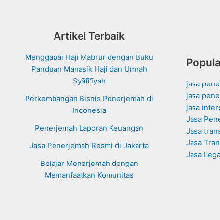
Haji
dan
Umrah
Artikel Terbaik
Syāfi‘īyah
Menggapai Haji Mabrur dengan Buku
Popula
Panduan Manasik Haji dan Umrah
Syāfi‘īyah
jasa pen
jasa pene
Perkembangan Bisnis Penerjemah di
jasa inte
Indonesia
Jasa Pen
Penerjemah Laporan Keuangan
Jasa tran
Jasa Tran
Jasa Penerjemah Resmi di Jakarta
Jasa Leg
Belajar Menerjemah dengan
Memanfaatkan Komunitas