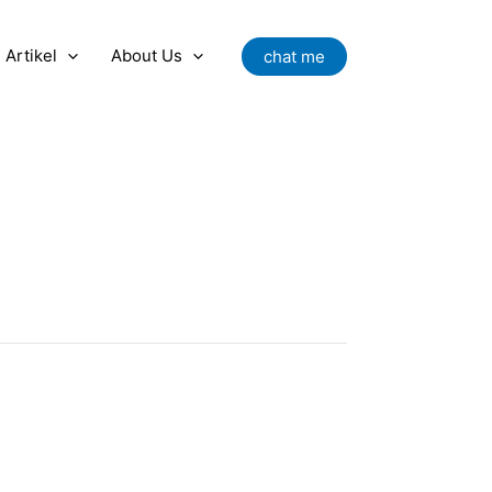
Artikel
About Us
chat me