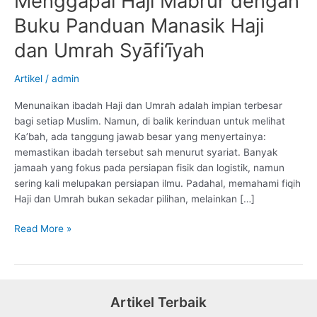
Menggapai Haji Mabrur dengan
Buku Panduan Manasik Haji
dan Umrah Syāfi‘īyah
Artikel
/
admin
Menunaikan ibadah Haji dan Umrah adalah impian terbesar
bagi setiap Muslim. Namun, di balik kerinduan untuk melihat
Ka’bah, ada tanggung jawab besar yang menyertainya:
memastikan ibadah tersebut sah menurut syariat. Banyak
jamaah yang fokus pada persiapan fisik dan logistik, namun
sering kali melupakan persiapan ilmu. Padahal, memahami fiqih
Haji dan Umrah bukan sekadar pilihan, melainkan […]
Menggapai
Read More »
Haji
Mabrur
dengan
Buku
Artikel Terbaik
Panduan