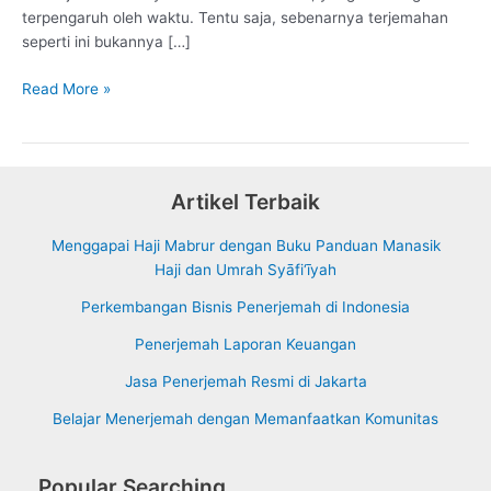
terpengaruh oleh waktu. Tentu saja, sebenarnya terjemahan
seperti ini bukannya […]
Cara
Read More »
Menerjemah
Dengan
Cepat
dan
Artikel Terbaik
Readable
Menggapai Haji Mabrur dengan Buku Panduan Manasik
Haji dan Umrah Syāfi‘īyah
Perkembangan Bisnis Penerjemah di Indonesia
Penerjemah Laporan Keuangan
Jasa Penerjemah Resmi di Jakarta
Belajar Menerjemah dengan Memanfaatkan Komunitas
Popular Searching