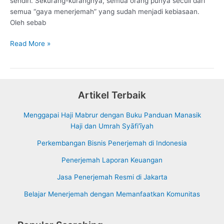
sendiri. Sekurang-kurangnya, semua orang punya secuil dari
semua “gaya menerjemah” yang sudah menjadi kebiasaan.
Oleh sebab
Penyederhanaan
Read More »
Konsep
saat
Menerjemah
Artikel Terbaik
Menggapai Haji Mabrur dengan Buku Panduan Manasik
Haji dan Umrah Syāfi‘īyah
Perkembangan Bisnis Penerjemah di Indonesia
Penerjemah Laporan Keuangan
Jasa Penerjemah Resmi di Jakarta
Belajar Menerjemah dengan Memanfaatkan Komunitas