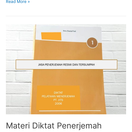
Catatan
Read More »
Untuk
Penerjemah
Pengajar
(Pemateri)
Materi Diktat Penerjemah