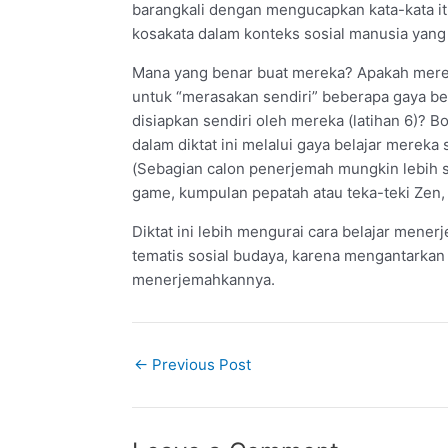
barangkali dengan mengucapkan kata-kata itu
kosakata dalam konteks sosial manusia yan
Mana yang benar buat mereka? Apakah merek
untuk “merasakan sendiri” beberapa gaya bel
disiapkan sendiri oleh mereka (latihan 6)
dalam diktat ini melalui gaya belajar mereka 
(Sebagian calon penerjemah mungkin lebih su
game, kumpulan pepatah atau teka-teki Zen, 
Diktat ini lebih mengurai cara belajar mene
tematis sosial budaya, karena mengantarka
menerjemahkannya.
Post
←
Previous Post
navigation