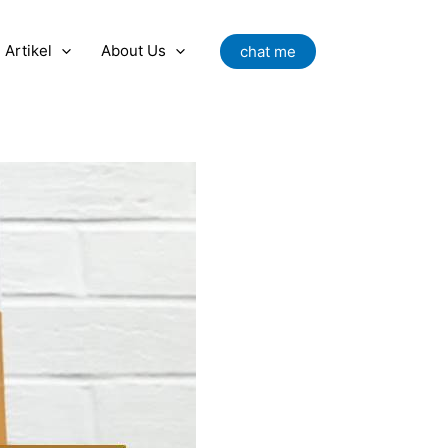
Artikel
About Us
chat me