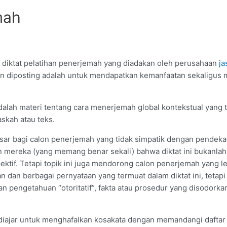
mah
ri diktat pelatihan penerjemah yang diadakan oleh perusahaan
ja
uan diposting adalah untuk mendapatkan kemanfaatan sekaligus
 adalah materi tentang cara menerjemah global kontekstual yang
skah atau teks.
esar bagi calon penerjemah yang tidak simpatik dengan pendekat
ereka (yang memang benar sekali) bahwa diktat ini bukanlah
ktif. Tetapi topik ini juga mendorong calon penerjemah yang lebi
dan berbagai pernyataan yang termuat dalam diktat ini, tetapi
engetahuan “otoritatif”, fakta atau prosedur yang disodork
ajar untuk menghafalkan kosakata dengan memandangi daftar ka