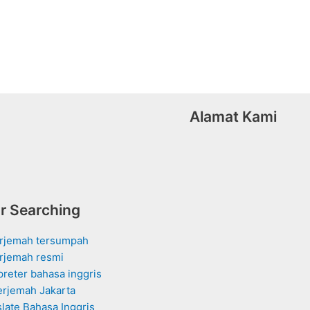
Alamat Kami
r Searching
erjemah tersumpah
rjemah resmi
rpreter bahasa inggris
erjemah Jakarta
slate Bahasa Inggris